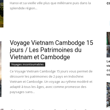
c
Hanoi et sa vieille ville plus que millénaire puis dans la
splendide région...
Voyage Vietnam Cambodge 15
jours / Les Patrimoines du
Vietnam et Cambodge
Le
Voyages incontournables
vi
co
Ce Voyage Vietnam Cambodge 15 jours vous permet de
vo
découvrir les patrimoines de 2 pays en Indochine:
Vietnam et Cambodge. Un voyage au rythme modéré et
adapté à tous les âges, avec comme promesse des
paysages sans...