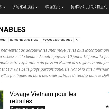
S
INFOS PRATIQUES
NOS SECRETS
DEVIS GRATUIT SUR MESURE
NABLES
ttus
Randonnées et Treks
Voyages authentiques
s permettent de decouvrir les sites majeurs les plus incontournab
la richesse et la beaute de notre pays.En 10 jours, 12 jours, 15 j
fondir votre exploration du pays en visitant des regions montagn
nt sur une belle plage paradisiaque. De Hanoi la ville millénair
 villes poétiques au bord des rivières. Vous decendez dans le D
.
Voyage Vietnam pour les
retraités
V
Voyages incontournables