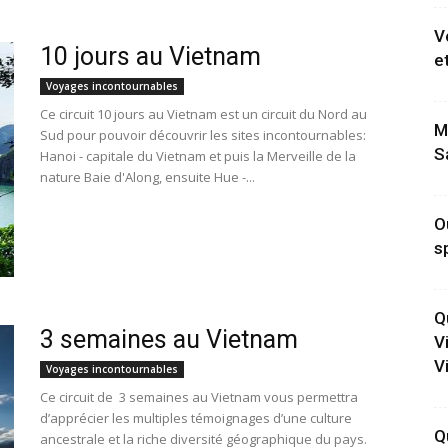
V
10 jours au Vietnam
e
Voyages incontournables
Ce circuit 10 jours au Vietnam est un circuit du Nord au
M
Sud pour pouvoir découvrir les sites incontournables:
S
Hanoi - capitale du Vietnam et puis la Merveille de la
nature Baie d'Along, ensuite Hue -...
O
s
Q
3 semaines au Vietnam
V
V
Voyages incontournables
Ce circuit de 3 semaines au Vietnam vous permettra
d’apprécier les multiples témoignages d’une culture
Q
ancestrale et la riche diversité géographique du pays.