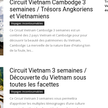
Circuit Vietnam Cambodge 3
Tr
Vi
semaines / Trésors Angkoriens
év
et Vietnamiens
Voyages incontournables
Ce Circuit Vietnam Cambodge 3 semaines est un
combiné des 2 pays Vietnam et Cambodge pour pour
découvrir la beauté des patrimoines du Vietnam,
Cambodge: La merveille de la nature Baie d'Halong loin
de la foule, les...
Circuit Vietnam 3 semaines /
Découverte du Vietnam sous
toutes les facettes
Voyages incontournables
Ce Circuit Vietnam 3 semaines vous permettra
d’apprécier les multiples témoignages d’une culture