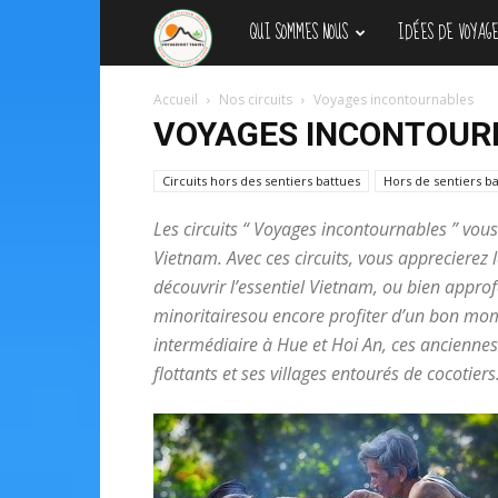
QUI SOMMES NOUS
IDÉES DE VOYAGE
Agence
Accueil
Nos circuits
Voyages incontournables
de
VOYAGES INCONTOUR
voyage
Circuits hors des sentiers battues
Hors de sentiers ba
Les circuits “ Voyages incontournables ” vou
locale
Vietnam. Avec ces circuits, vous apprecierez 
découvrir l’essentiel Vietnam, ou bien appro
minoritairesou encore profiter d’un bon mome
au
intermédiaire à Hue et Hoi An, ces anciennes
flottants et ses villages entourés de cocotiers
Vietnam