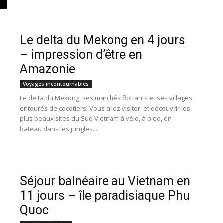
Le delta du Mekong en 4 jours
– impression d’être en
Amazonie
Voyages incontournables
Le delta du Mekong, ses marchés flottants et ses villages
entourés de cocotiers. Vous allez visiter et découvrir les
plus beaux sites du Sud Vietnam à vélo, à pied, en
bateau dans les jungles...
Séjour balnéaire au Vietnam en
11 jours – île paradisiaque Phu
Quoc