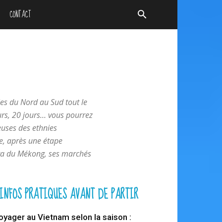
CONTACT
les du Nord au Sud tout le
ours, 20 jours… vous pourrez
euses des ethnies
e, après une étape
elta du Mékong, ses marchés
INFOS PRATIQUES AVANT DE PARTIR
oyager au Vietnam selon la saison :