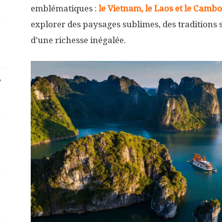
emblématiques :
le Vietnam, le Laos et le Camb
explorer des paysages sublimes, des traditions 
d’une richesse inégalée.
?