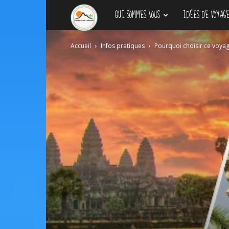
QUI SOMMES NOUS
IDÉES DE VOYAGE
Agence
Accueil
Infos pratiques
Pourquoi choisir ce voy
de
voyage
locale
au
Vietnam