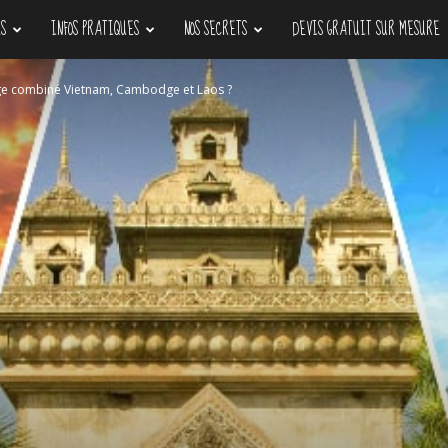
S
INFOS PRATIQUES
NOS SECRETS
DEVIS GRATUIT SUR MESURE
age combiné Vietnam, Cambodge et Laos ?