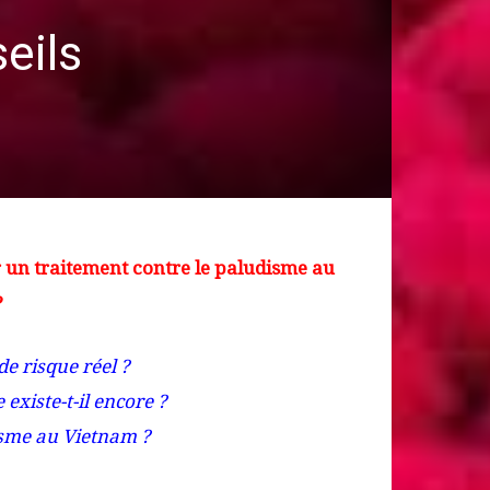
eils
 un traitement contre le paludisme au
?
e risque réel ?
existe-t-il encore ?
disme au Vietnam ?