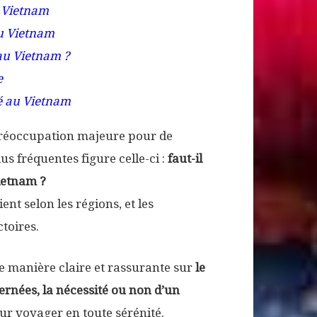
u Vietnam
u Vietnam
 au Vietnam ?
e
é au Vietnam
préoccupation majeure pour de
s fréquentes figure celle-ci :
faut-il
ietnam ?
ent selon les régions, et les
toires.
de manière claire et rassurante sur
le
rnées, la nécessité ou non d’un
our voyager en toute sérénité.