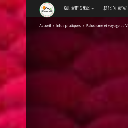
QUI SOMMES NOUS
IDÉES DE VOYAGE
Agence
Accueil
Infos pratiques
Paludisme et voyage au V
de
voyage
locale
au
Vietnam