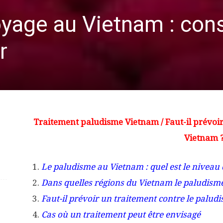
yage au Vietnam : cons
r
Traitement paludisme Vietnam / Faut-il prévoir
Vietnam 
Le paludisme au Vietnam : quel est le niveau d
Dans quelles régions du Vietnam le paludisme 
Faut-il prévoir un traitement contre le palu
Cas où un traitement peut être envisagé