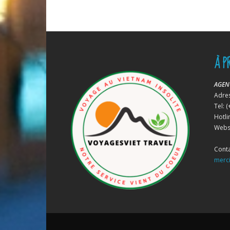
À P
AGEN
Adres
Tel: 
Hotli
Webs
Cont
merc