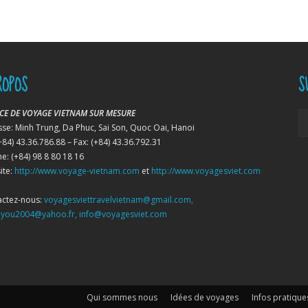
ROPOS
S
CE DE VOYAGE VIETNAM SUR MESURE
se: Minh Trung, Da Phuc, Sai Son, Quoc Oai, Hanoi
(+84) 43.36.786.88 – Fax: (+84) 43.36.792.31
ne: (+84) 98 8 80 18 16
ite:
http://www.voyage-vietnam.com
et
http://www.voyagesviet.com
actez-nous:
voyagesviettravelvietnam@gmail.com,
iyou2004@yahoo.fr, info@voyagesviet.com
Qui sommes nous
Idées de voyages
Infos pratique