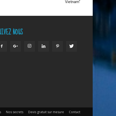
Vietnam″
UIVEZ NOUS
s
Nos secrets
Devis gratuit sur mesure
Contact