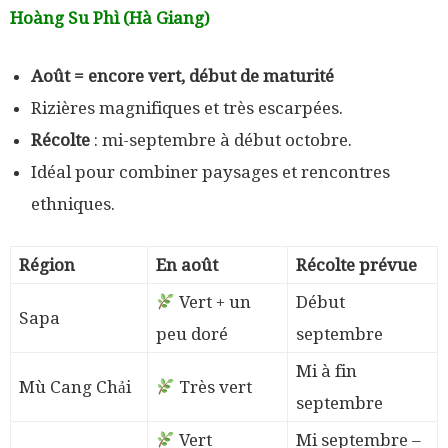
Hoàng Su Phì (Hà Giang)
Août = encore vert, début de maturité
Rizières magnifiques et très escarpées.
Récolte
: mi-septembre à début octobre.
Idéal pour combiner paysages et rencontres
ethniques.
Région
En août
Récolte prévue
Vert + un
Début
Sapa
peu doré
septembre
Mi à fin
Mù Cang Chải
Très vert
septembre
Vert
Mi septembre –