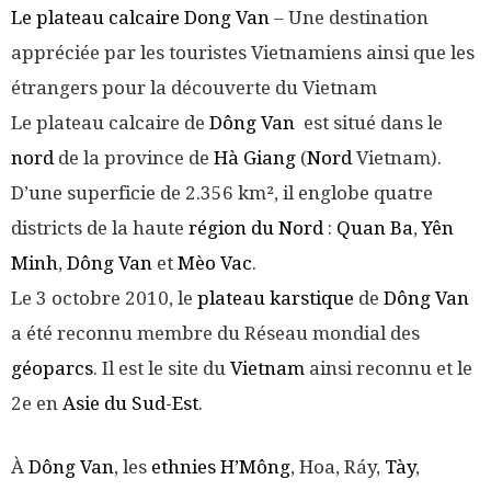
Le plateau calcaire Dong Van
– Une destination
appréciée par les touristes Vietnamiens ainsi que les
étrangers pour la découverte du Vietnam
Le plateau calcaire de
Dông Van
est situé dans le
nord
de la province de
Hà Giang
(
Nord
Vietnam).
D’une superficie de 2.356 km², il englobe quatre
districts de la haute
région du Nord
:
Quan Ba
,
Yên
Minh
,
Dông Van
et
Mèo Vac
.
Le 3 octobre 2010, le
plateau karstique
de
Dông Van
a été reconnu membre du Réseau mondial des
géoparcs
. Il est le site du
Vietnam
ainsi reconnu et le
2e en
Asie du Sud-Est
.
À
Dông Van
, les
ethnies H’Mông
, Hoa, Ráy,
Tày
,