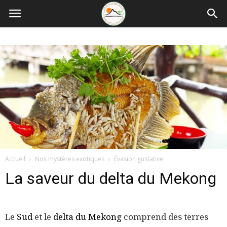
Accueil
Nos mystères exotiques
Évasion gustative
La saveur du delta du Mekong
Le
Sud
et le
delta du Mekong
comprend des terres