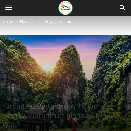
Accueil
Nos circuits
Voyages classiques
Circuit au Vietnam en 15 jours et
plage / Vietnam et plage de Phu
Quoc