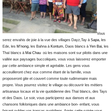
Vous
serez envahis de joie à la vue des villages Dayz,Tay à
Sapa
, les
Ede, les
M’nong
, les Bahna à
Kontum
, Daos blancs à
Yen Bai
, les
Thaï blancs à
Mai Chau
où les maisons sont sur pilotis dans une
vallée aux paysages buccoliques, vous vous laisserez emporter
par cette ambiance simple et agréable. Les gens vous
acceuilleront chez eux comme étant de la famille, vous
proposeront gite et couvert comme toute rudimenaire mais
propre. Vous pourrez visitez le village ou découvrir les métiers
artisanaux locaux et la vie quotidienne des Thaï blancs, des Tays
et des Daos. Le soir, vous participerez aux danses et aux
chansons folkloriques dans une ambiance bon- enfant, vous
faisant oublier vos trancas quotidiens. Après cette soirée vous