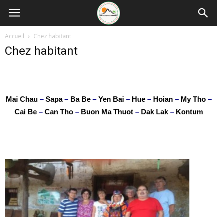
Accueil
Chez habitant
Chez habitant
Mai Chau
–
Sapa
–
Ba Be
–
Yen Bai
–
Hue
–
Hoian
–
My Tho
–
Cai Be
–
Can Tho
–
Buon Ma Thuot
–
Dak Lak
–
Kontum